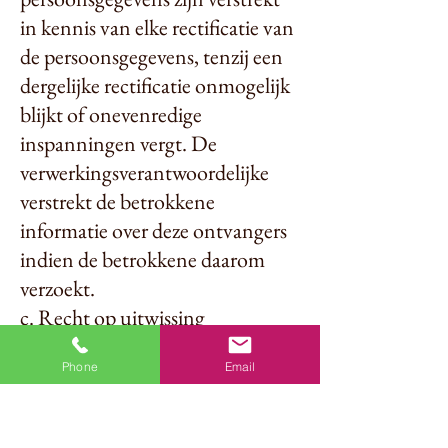
in kennis van elke rectificatie van
de persoonsgegevens, tenzij een
dergelijke rectificatie onmogelijk
blijkt of onevenredige
inspanningen vergt. De
verwerkingsverantwoordelijke
verstrekt de betrokkene
informatie over deze ontvangers
indien de betrokkene daarom
verzoekt.
c. Recht op uitwissing
De Gebruiker heeft het recht om
Phone
Email
in de in artikel 17 van de
Verordening genoemde gevallen
zo spoedig mogelijk de